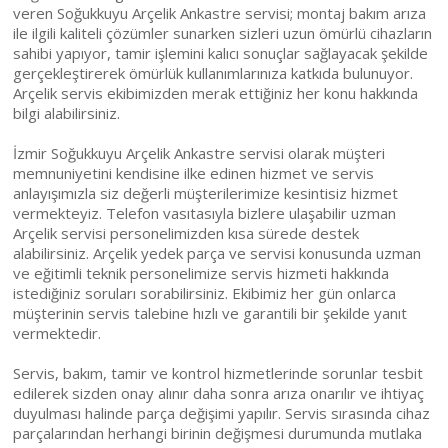
veren Soğukkuyu Arçelik Ankastre servisi; montaj bakım arıza
ile ilgili kaliteli çözümler sunarken sizleri uzun ömürlü cihazların
sahibi yapıyor, tamir işlemini kalıcı sonuçlar sağlayacak şekilde
gerçekleştirerek ömürlük kullanımlarınıza katkıda bulunuyor.
Arçelik servis ekibimizden merak ettiğiniz her konu hakkında
bilgi alabilirsiniz.
İzmir Soğukkuyu Arçelik Ankastre servisi olarak müşteri
memnuniyetini kendisine ilke edinen hizmet ve servis
anlayışımızla siz değerli müşterilerimize kesintisiz hizmet
vermekteyiz. Telefon vasıtasıyla bizlere ulaşabilir uzman
Arçelik servisi personelimizden kısa sürede destek
alabilirsiniz. Arçelik yedek parça ve servisi konusunda uzman
ve eğitimli teknik personelimize servis hizmeti hakkında
istediğiniz soruları sorabilirsiniz. Ekibimiz her gün onlarca
müşterinin servis talebine hızlı ve garantili bir şekilde yanıt
vermektedir.
Servis, bakım, tamir ve kontrol hizmetlerinde sorunlar tesbit
edilerek sizden onay alınır daha sonra arıza onarılır ve ihtiyaç
duyulması halinde parça değişimi yapılır. Servis sırasında cihaz
parçalarından herhangi birinin değişmesi durumunda mutlaka