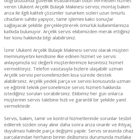
doğrultusunda güvenlik esaslarından ödün vermeden hizmet
veren Ulukent Arçelik Bulaşık Makinesi servisi; montaj bakım
arıza ile ilgili kaliteli çözümler sunarken sizleri uzun ömürlü
cihazların sahibi yapıyor, tamir işlemini kalıcı sonuçlar
sağlayacak şekilde gerçekleştirerek ömürlük kullanımlarınıza
katkıda bulunuyor. Arçelik servis ekibimizden merak ettiğiniz
her konu hakkında bilgi alabilirsiniz.
İzmir Ulukent Arçelik Bulaşık Makinesi servisi olarak müşteri
memnuniyetini kendisine ilke edinen hizmet ve servis
anlayışımızla siz değerli müşterilerimize kesintisiz hizmet
vermekteyiz. Telefon vasıtasıyla bizlere ulaşabilir uzman
Arçelik servisi personelimizden kısa sürede destek
alabilirsiniz. Arçelik yedek parça ve servisi konusunda uzman
ve eğitimli teknik personelimize servis hizmeti hakkında
istediğiniz soruları sorabilirsiniz. Ekibimiz her gün onlarca
müşterinin servis talebine hızlı ve garantili bir şekilde yanıt
vermektedir.
Servis, bakım, tamir ve kontrol hizmetlerinde sorunlar tesbit
edilerek sizden onay alınır daha sonra arıza onarılır ve ihtiyaç
duyulması halinde parça değişimi yapılır. Servis sırasında cihaz
parçalarından herhangi birinin değişmesi durumunda mutlaka