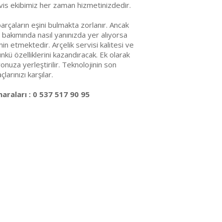
vis ekibimiz her zaman hizmetinizdedir.
arçaların eşini bulmakta zorlanır. Ancak
 bakımında nasıl yanınızda yer alıyorsa
emin etmektedir. Arçelik servisi kalitesi ve
ünkü özelliklerini kazandıracak. Ek olarak
nuza yerleştirilir. Teknolojinin son
arınızı karşılar.
araları : 0 537 517 90 95