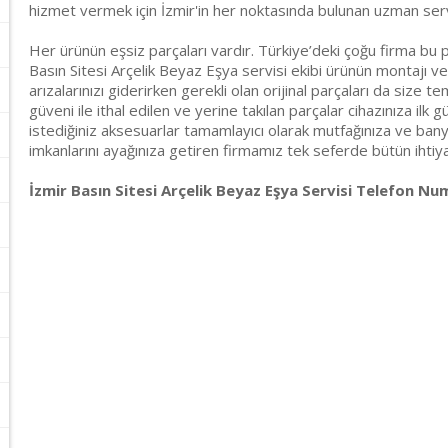
hizmet vermek için İzmir'in her noktasında bulunan uzman ser
Her ürünün eşsiz parçaları vardır. Türkiye’deki çoğu firma bu p
Basın Sitesi Arçelik Beyaz Eşya servisi ekibi ürünün montajı ve
arızalarınızı giderirken gerekli olan orijinal parçaları da size t
güveni ile ithal edilen ve yerine takılan parçalar cihazınıza ilk g
istediğiniz aksesuarlar tamamlayıcı olarak mutfağınıza ve banyo
imkanlarını ayağınıza getiren firmamız tek seferde bütün ihtiyaçl
İzmir Basın Sitesi Arçelik Beyaz Eşya Servisi Telefon Num