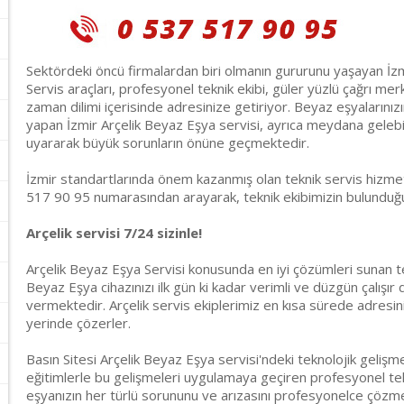
Sektördeki öncü firmalardan biri olmanın gururunu yaşayan İzmi
Servis araçları, profesyonel teknik ekibi, güler yüzlü çağrı merke
zaman dilimi içerisinde adresinize getiriyor. Beyaz eşyalarınız
yapan İzmir Arçelik Beyaz Eşya servisi, ayrıca meydana gelebi
uyararak büyük sorunların önüne geçmektedir.
İzmir standartlarında önem kazanmış olan teknik servis hizmeti
517 90 95 numarasından arayarak, teknik ekibimizin bulunduğun
Arçelik servisi 7/24 sizinle!
Arçelik Beyaz Eşya Servisi konusunda en iyi çözümleri sunan t
Beyaz Eşya cihazınızı ilk gün ki kadar verimli ve düzgün çalışır
vermektedir. Arçelik servis ekiplerimiz en kısa sürede adresin
yerinde çözerler.
Basın Sitesi Arçelik Beyaz Eşya servisi'ndeki teknolojik gelişme
eğitimlerle bu gelişmeleri uygulamaya geçiren profesyonel tek
eşyanızın her türlü sorununu ve arızasını profesyonelce çözmekt