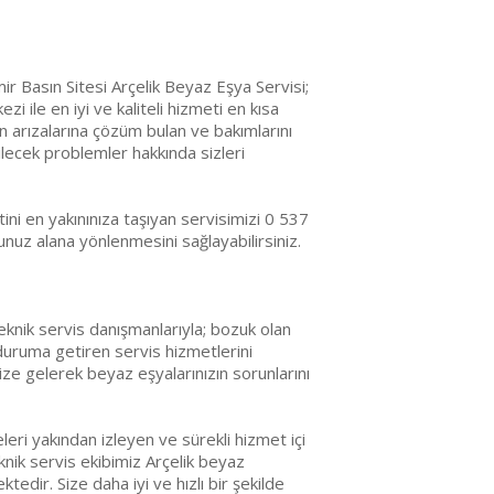
r Basın Sitesi Arçelik Beyaz Eşya Servisi;
zi ile en iyi ve kaliteli hizmeti en kısa
ın arızalarına çözüm bulan ve bakımlarını
lecek problemler hakkında sizleri
ni en yakınınıza taşıyan servisimizi 0 537
uz alana yönlenmesini sağlayabilirsiniz.
eknik servis danışmanlarıyla; bozuk olan
 duruma getiren servis hizmetlerini
ize gelerek beyaz eşyalarınızın sorunlarını
leri yakından izleyen ve sürekli hizmet içi
nik servis ekibimiz Arçelik beyaz
edir. Size daha iyi ve hızlı bir şekilde