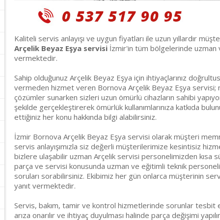
Kaliteli servis anlayışı ve uygun fiyatları ile uzun yıllardır müşt
Arçelik Beyaz Eşya servisi
İzmir'in tüm bölgelerinde uzman ve
vermektedir.
Sahip olduğunuz Arçelik Beyaz Eşya için ihtiyaçlarınız doğrult
vermeden hizmet veren Bornova Arçelik Beyaz Eşya servisi; monta
çözümler sunarken sizleri uzun ömürlü cihazların sahibi yapıyor
şekilde gerçekleştirerek ömürlük kullanımlarınıza katkıda bulu
ettiğiniz her konu hakkında bilgi alabilirsiniz.
İzmir Bornova Arçelik Beyaz Eşya servisi olarak müşteri memn
servis anlayışımızla siz değerli müşterilerimize kesintisiz hiz
bizlere ulaşabilir uzman Arçelik servisi personelimizden kısa s
parça ve servisi konusunda uzman ve eğitimli teknik personeli
soruları sorabilirsiniz. Ekibimiz her gün onlarca müşterinin servi
yanıt vermektedir.
Servis, bakım, tamir ve kontrol hizmetlerinde sorunlar tesbit 
arıza onarılır ve ihtiyaç duyulması halinde parça değişimi yapılı