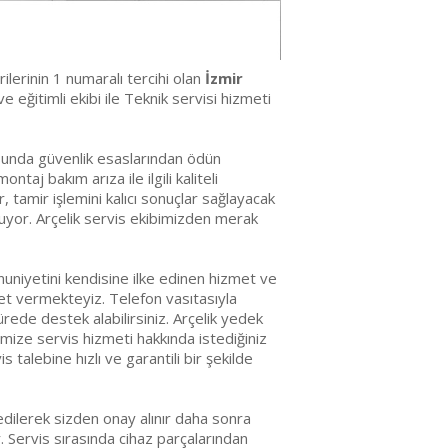
erilerinin 1 numaralı tercihi olan
İzmir
 eğitimli ekibi ile Teknik servisi hizmeti
usunda güvenlik esaslarından ödün
j bakım arıza ile ilgili kaliteli
, tamir işlemini kalıcı sonuçlar sağlayacak
nuyor. Arçelik servis ekibimizden merak
uniyetini kendisine ilke edinen hizmet ve
met vermekteyiz. Telefon vasıtasıyla
ürede destek alabilirsiniz. Arçelik yedek
mize servis hizmeti hakkında istediğiniz
s talebine hızlı ve garantili bir şekilde
edilerek sizden onay alınır daha sonra
r. Servis sırasında cihaz parçalarından