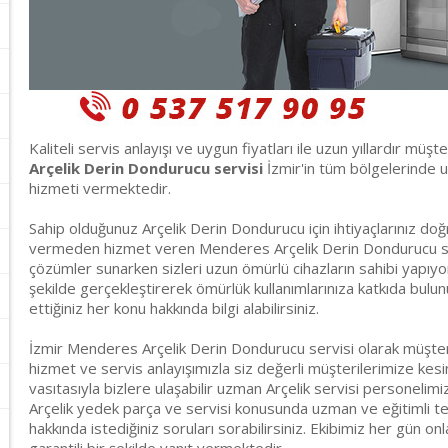
Kaliteli servis anlayışı ve uygun fiyatları ile uzun yıllardır müşt
Arçelik Derin Dondurucu servisi
İzmir'in tüm bölgelerinde uz
hizmeti vermektedir.
Sahip olduğunuz Arçelik Derin Dondurucu için ihtiyaçlarınız d
vermeden hizmet veren Menderes Arçelik Derin Dondurucu servisi
çözümler sunarken sizleri uzun ömürlü cihazların sahibi yapıyor
şekilde gerçekleştirerek ömürlük kullanımlarınıza katkıda bulu
ettiğiniz her konu hakkında bilgi alabilirsiniz.
İzmir Menderes Arçelik Derin Dondurucu servisi olarak müşter
hizmet ve servis anlayışımızla siz değerli müşterilerimize kes
vasıtasıyla bizlere ulaşabilir uzman Arçelik servisi personelimi
Arçelik yedek parça ve servisi konusunda uzman ve eğitimli t
hakkında istediğiniz soruları sorabilirsiniz. Ekibimiz her gün on