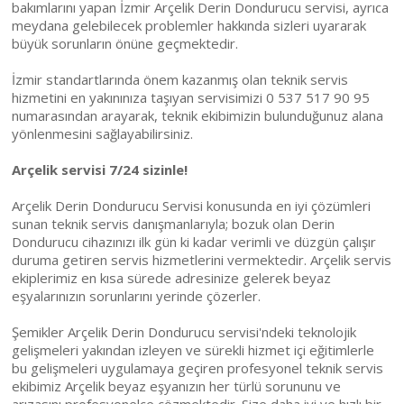
bakımlarını yapan İzmir Arçelik Derin Dondurucu servisi, ayrıca
meydana gelebilecek problemler hakkında sizleri uyararak
büyük sorunların önüne geçmektedir.
İzmir standartlarında önem kazanmış olan teknik servis
hizmetini en yakınınıza taşıyan servisimizi 0 537 517 90 95
numarasından arayarak, teknik ekibimizin bulunduğunuz alana
yönlenmesini sağlayabilirsiniz.
Arçelik servisi 7/24 sizinle!
Arçelik Derin Dondurucu Servisi konusunda en iyi çözümleri
sunan teknik servis danışmanlarıyla; bozuk olan Derin
Dondurucu cihazınızı ilk gün ki kadar verimli ve düzgün çalışır
duruma getiren servis hizmetlerini vermektedir. Arçelik servis
ekiplerimiz en kısa sürede adresinize gelerek beyaz
eşyalarınızın sorunlarını yerinde çözerler.
Şemikler Arçelik Derin Dondurucu servisi'ndeki teknolojik
gelişmeleri yakından izleyen ve sürekli hizmet içi eğitimlerle
bu gelişmeleri uygulamaya geçiren profesyonel teknik servis
ekibimiz Arçelik beyaz eşyanızın her türlü sorununu ve
arızasını profesyonelce çözmektedir. Size daha iyi ve hızlı bir