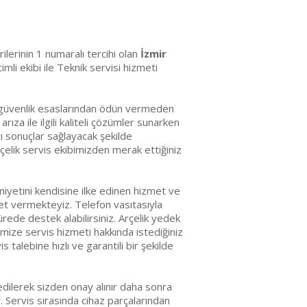
erilerinin 1 numaralı tercihi olan
İzmir
li ekibi ile Teknik servisi hizmeti
da güvenlik esaslarından ödün vermeden
ıza ile ilgili kaliteli çözümler sunarken
ıcı sonuçlar sağlayacak şekilde
çelik servis ekibimizden merak ettiğiniz
iyetini kendisine ilke edinen hizmet ve
met vermekteyiz. Telefon vasıtasıyla
ürede destek alabilirsiniz. Arçelik yedek
mize servis hizmeti hakkında istediğiniz
s talebine hızlı ve garantili bir şekilde
edilerek sizden onay alınır daha sonra
r. Servis sırasında cihaz parçalarından