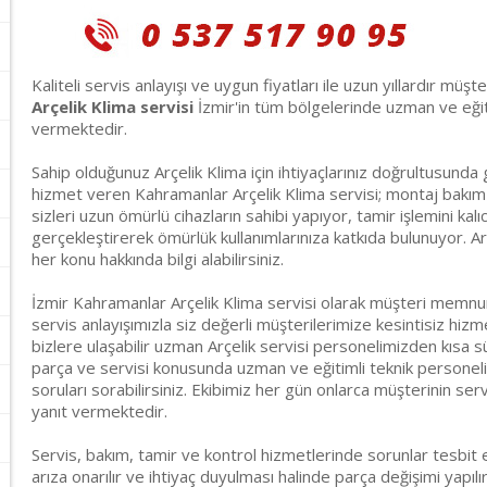
Kaliteli servis anlayışı ve uygun fiyatları ile uzun yıllardır müşt
Arçelik Klima servisi
İzmir'in tüm bölgelerinde uzman ve eğitim
vermektedir.
Sahip olduğunuz Arçelik Klima için ihtiyaçlarınız doğrultusun
hizmet veren Kahramanlar Arçelik Klima servisi; montaj bakım ar
sizleri uzun ömürlü cihazların sahibi yapıyor, tamir işlemini kal
gerçekleştirerek ömürlük kullanımlarınıza katkıda bulunuyor. Ar
her konu hakkında bilgi alabilirsiniz.
İzmir Kahramanlar Arçelik Klima servisi olarak müşteri memnun
servis anlayışımızla siz değerli müşterilerimize kesintisiz hiz
bizlere ulaşabilir uzman Arçelik servisi personelimizden kısa s
parça ve servisi konusunda uzman ve eğitimli teknik personeli
soruları sorabilirsiniz. Ekibimiz her gün onlarca müşterinin servi
yanıt vermektedir.
Servis, bakım, tamir ve kontrol hizmetlerinde sorunlar tesbit 
arıza onarılır ve ihtiyaç duyulması halinde parça değişimi yapılı