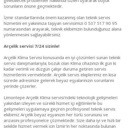
gelebilecek problemler hakkında sizleri uyararak büyük
sorunların önüne geçmektedir.
İzmir standartlarında önem kazanmış olan teknik servis
hizmetini en yakınınıza taşıyan servisimizi 0 537 517 90 95
numarasından arayarak, teknik ekibimizin bulunduğunuz alana
yönlenmesini sağlayabilirsiniz.
Arçelik servisi 7/24 sizinle!
Arçelik Klima Servisi konusunda en iyi çözümleri sunan teknik
servis danışmanlarıyla; bozuk olan Klima cihazınızı ilk gün ki
kadar verimli ve düzgün çalışır duruma getiren servis
hizmetlerini vermektedir. Arçelik servis ekiplerimiz en kısa
sürede adresinize gelerek beyaz eşyalarınızın sorunlarını
yerinde çözerler.
Limontepe Arçelik Klima servisi'ndeki teknolojik gelişmeleri
yakından izleyen ve sürekli hizmet içi eğitimlerle bu
gelişmeleri uygulamaya geçiren profesyonel teknik servis
ekibimiz Arçelik beyaz eşyanızın her türlü sorununu ve
arızasını profesyonelce çözmektedir. Size daha iyi ve hızlı bir
şekilde hizmet vermek için İzmir'in her noktasında bulunan