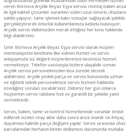
doğrultusunda güvenlik esaslarından ödün vermeden hizmet
veren Bornova Arçelik Beyaz Eşya servisi; montaj bakım arıza
ile ilgili kaliteli çözümler sunarken sizleri uzun ömürlü cihazların
sahibi yapıyor, tamir işlemini kalıcı sonuçlar sağlayacak şekilde
gerçekleştirerek ömürlük kullanımlarınıza katkıda bulunuyor.
Arçelik servis ekibimizden merak ettiğiniz her konu hakkında
bilgi alabilirsiniz.
İzmir Bornova Arçelik Beyaz Eşya servisi olarak müşteri
memnuniyetini kendisine ilke edinen hizmet ve servis
anlayışımızla siz değerli müşterilerimize kesintisiz hizmet
vermekteyiz. Telefon vasıtasıyla bizlere ulaşabilir uzman
Arçelik servisi personelimizden kısa sürede destek
alabilirsiniz. Arçelik yedek parça ve servisi konusunda uzman
ve eğitimli teknik personelimize servis hizmeti hakkında
istediğiniz soruları sorabilirsiniz. Ekibimiz her gün onlarca
müşterinin servis talebine hızlı ve garantili bir şekilde yanıt
vermektedir.
Servis, bakım, tamir ve kontrol hizmetlerinde sorunlar tesbit
edilerek sizden onay alınır daha sonra arıza onarılır ve ihtiyaç
duyulması halinde parça değişimi yapılır. Servis sırasında cihaz
parçalarından herhangi birinin değişmesi durumunda mutlaka