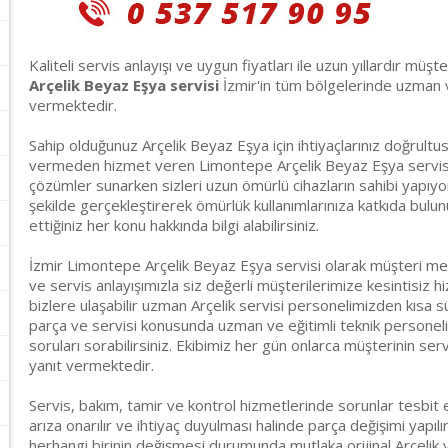
Kaliteli servis anlayışı ve uygun fiyatları ile uzun yıllardır müşt
Arçelik Beyaz Eşya servisi
İzmir'in tüm bölgelerinde uzman ve
vermektedir.
Sahip olduğunuz Arçelik Beyaz Eşya için ihtiyaçlarınız doğrult
vermeden hizmet veren Limontepe Arçelik Beyaz Eşya servisi; mo
çözümler sunarken sizleri uzun ömürlü cihazların sahibi yapıyor
şekilde gerçekleştirerek ömürlük kullanımlarınıza katkıda bulu
ettiğiniz her konu hakkında bilgi alabilirsiniz.
İzmir Limontepe Arçelik Beyaz Eşya servisi olarak müşteri me
ve servis anlayışımızla siz değerli müşterilerimize kesintisiz 
bizlere ulaşabilir uzman Arçelik servisi personelimizden kısa s
parça ve servisi konusunda uzman ve eğitimli teknik personeli
soruları sorabilirsiniz. Ekibimiz her gün onlarca müşterinin servi
yanıt vermektedir.
Servis, bakım, tamir ve kontrol hizmetlerinde sorunlar tesbit 
arıza onarılır ve ihtiyaç duyulması halinde parça değişimi yapılı
herhangi birinin değişmesi durumunda mutlaka orijinal Arçelik y