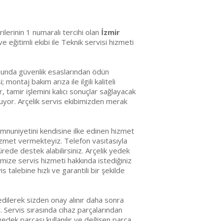
erilerinin 1 numaralı tercihi olan
İzmir
 eğitimli ekibi ile Teknik servisi hizmeti
usunda güvenlik esaslarından ödün
ntaj bakım arıza ile ilgili kaliteli
, tamir işlemini kalıcı sonuçlar sağlayacak
nuyor. Arçelik servis ekibimizden merak
mnuniyetini kendisine ilke edinen hizmet
hizmet vermekteyiz. Telefon vasıtasıyla
ürede destek alabilirsiniz. Arçelik yedek
mize servis hizmeti hakkında istediğiniz
s talebine hızlı ve garantili bir şekilde
edilerek sizden onay alınır daha sonra
r. Servis sırasında cihaz parçalarından
edek parçası kullanılır ve değişen parça