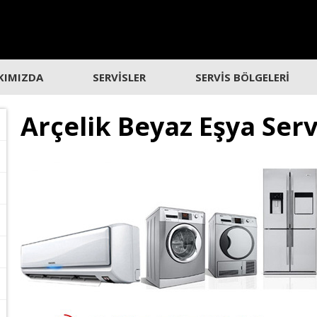
KIMIZDA
SERVİSLER
SERVİS BÖLGELERİ
Arçelik Beyaz Eşya Ser