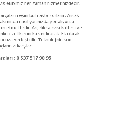
vis ekibimiz her zaman hizmetinizdedir.
arçaların eşini bulmakta zorlanır. Ancak
akımında nasıl yanınızda yer alıyorsa
emin etmektedir. Arçelik servisi kalitesi ve
ünkü özelliklerini kazandıracak. Ek olarak
nuza yerleştirilir. Teknolojinin son
arınızı karşılar.
aları : 0 537 517 90 95