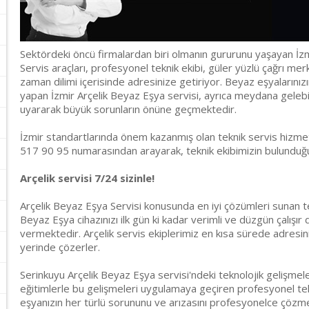
Sektördeki öncü firmalardan biri olmanın gururunu yaşayan İzm
Servis araçları, profesyonel teknik ekibi, güler yüzlü çağrı merke
zaman dilimi içerisinde adresinize getiriyor. Beyaz eşyalarınız
yapan İzmir Arçelik Beyaz Eşya servisi, ayrıca meydana gelebi
uyararak büyük sorunların önüne geçmektedir.
İzmir standartlarında önem kazanmış olan teknik servis hizmeti
517 90 95 numarasından arayarak, teknik ekibimizin bulunduğun
Arçelik servisi 7/24 sizinle!
Arçelik Beyaz Eşya Servisi konusunda en iyi çözümleri sunan t
Beyaz Eşya cihazınızı ilk gün ki kadar verimli ve düzgün çalışır
vermektedir. Arçelik servis ekiplerimiz en kısa sürede adresin
yerinde çözerler.
Serinkuyu Arçelik Beyaz Eşya servisi'ndeki teknolojik gelişmele
eğitimlerle bu gelişmeleri uygulamaya geçiren profesyonel tek
eşyanızın her türlü sorununu ve arızasını profesyonelce çözmekt