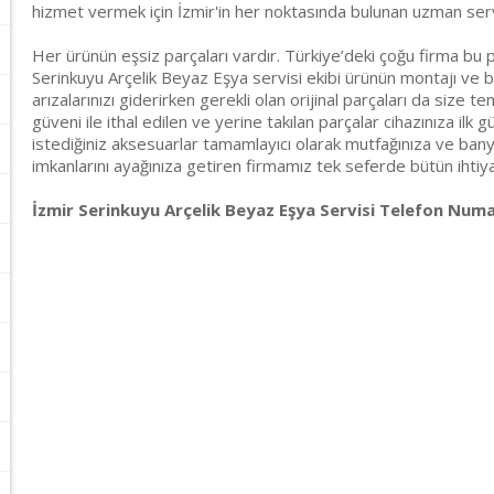
hizmet vermek için İzmir'in her noktasında bulunan uzman ser
Her ürünün eşsiz parçaları vardır. Türkiye’deki çoğu firma bu p
Serinkuyu Arçelik Beyaz Eşya servisi ekibi ürünün montajı ve b
arızalarınızı giderirken gerekli olan orijinal parçaları da size t
güveni ile ithal edilen ve yerine takılan parçalar cihazınıza ilk g
istediğiniz aksesuarlar tamamlayıcı olarak mutfağınıza ve banyo
imkanlarını ayağınıza getiren firmamız tek seferde bütün ihtiyaçl
İzmir Serinkuyu Arçelik Beyaz Eşya Servisi Telefon Numar