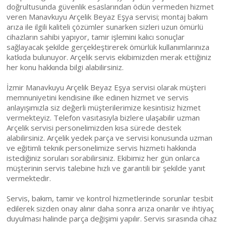
doğrultusunda güvenlik esaslarından ödün vermeden hizmet
veren Manavkuyu Arçelik Beyaz Eşya servisi; montaj bakım
arıza ile ilgili kaliteli çözümler sunarken sizleri uzun ömürlü
cihazların sahibi yapıyor, tamir işlemini kalıcı sonuçlar
sağlayacak şekilde gerçekleştirerek ömürlük kullanımlarınıza
katkıda bulunuyor. Arçelik servis ekibimizden merak ettiğiniz
her konu hakkında bilgi alabilirsiniz.
İzmir Manavkuyu Arçelik Beyaz Eşya servisi olarak müşteri
memnuniyetini kendisine ilke edinen hizmet ve servis
anlayışımızla siz değerli müşterilerimize kesintisiz hizmet
vermekteyiz. Telefon vasıtasıyla bizlere ulaşabilir uzman
Arçelik servisi personelimizden kısa sürede destek
alabilirsiniz. Arçelik yedek parça ve servisi konusunda uzman
ve eğitimli teknik personelimize servis hizmeti hakkında
istediğiniz soruları sorabilirsiniz. Ekibimiz her gün onlarca
müşterinin servis talebine hızlı ve garantili bir şekilde yanıt
vermektedir.
Servis, bakım, tamir ve kontrol hizmetlerinde sorunlar tesbit
edilerek sizden onay alınır daha sonra arıza onarılır ve ihtiyaç
duyulması halinde parça değişimi yapılır. Servis sırasında cihaz