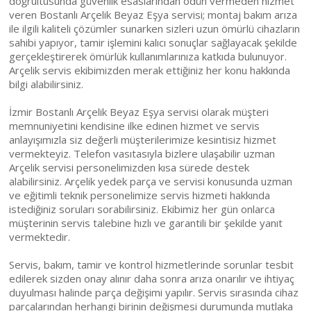
doğrultusunda güvenlik esaslarından ödün vermeden hizmet
veren Bostanlı Arçelik Beyaz Eşya servisi; montaj bakım arıza
ile ilgili kaliteli çözümler sunarken sizleri uzun ömürlü cihazların
sahibi yapıyor, tamir işlemini kalıcı sonuçlar sağlayacak şekilde
gerçekleştirerek ömürlük kullanımlarınıza katkıda bulunuyor.
Arçelik servis ekibimizden merak ettiğiniz her konu hakkında
bilgi alabilirsiniz.
İzmir Bostanlı Arçelik Beyaz Eşya servisi olarak müşteri
memnuniyetini kendisine ilke edinen hizmet ve servis
anlayışımızla siz değerli müşterilerimize kesintisiz hizmet
vermekteyiz. Telefon vasıtasıyla bizlere ulaşabilir uzman
Arçelik servisi personelimizden kısa sürede destek
alabilirsiniz. Arçelik yedek parça ve servisi konusunda uzman
ve eğitimli teknik personelimize servis hizmeti hakkında
istediğiniz soruları sorabilirsiniz. Ekibimiz her gün onlarca
müşterinin servis talebine hızlı ve garantili bir şekilde yanıt
vermektedir.
Servis, bakım, tamir ve kontrol hizmetlerinde sorunlar tesbit
edilerek sizden onay alınır daha sonra arıza onarılır ve ihtiyaç
duyulması halinde parça değişimi yapılır. Servis sırasında cihaz
parçalarından herhangi birinin değişmesi durumunda mutlaka