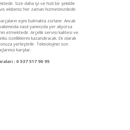
edir. Size daha iyi ve hızlı bir şekilde
vis ekibimiz her zaman hizmetinizdedir.
arçaların eşini bulmakta zorlanır. Ancak
akımında nasıl yanınızda yer alıyorsa
emin etmektedir. Arçelik servisi kalitesi ve
ünkü özelliklerini kazandıracak. Ek olarak
nuza yerleştirilir. Teknolojinin son
arınızı karşılar.
aları : 0 537 517 90 95