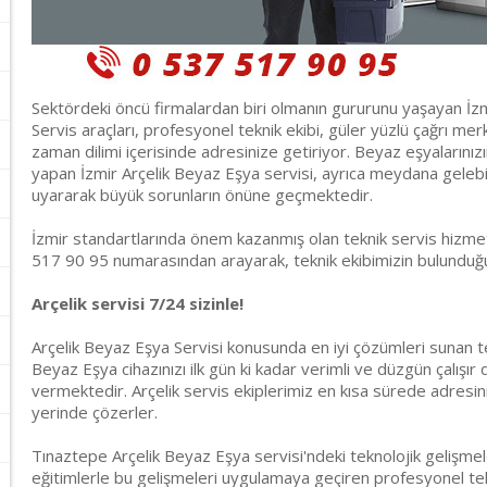
Sektördeki öncü firmalardan biri olmanın gururunu yaşayan İzm
Servis araçları, profesyonel teknik ekibi, güler yüzlü çağrı merke
zaman dilimi içerisinde adresinize getiriyor. Beyaz eşyalarınız
yapan İzmir Arçelik Beyaz Eşya servisi, ayrıca meydana gelebi
uyararak büyük sorunların önüne geçmektedir.
İzmir standartlarında önem kazanmış olan teknik servis hizmeti
517 90 95 numarasından arayarak, teknik ekibimizin bulunduğun
Arçelik servisi 7/24 sizinle!
Arçelik Beyaz Eşya Servisi konusunda en iyi çözümleri sunan t
Beyaz Eşya cihazınızı ilk gün ki kadar verimli ve düzgün çalışır
vermektedir. Arçelik servis ekiplerimiz en kısa sürede adresin
yerinde çözerler.
Tınaztepe Arçelik Beyaz Eşya servisi'ndeki teknolojik gelişmele
eğitimlerle bu gelişmeleri uygulamaya geçiren profesyonel tek