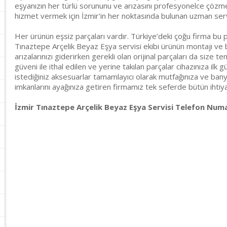
eşyanızın her türlü sorununu ve arızasını profesyonelce çözmekt
hizmet vermek için İzmir'in her noktasında bulunan uzman ser
Her ürünün eşsiz parçaları vardır. Türkiye’deki çoğu firma bu p
Tınaztepe Arçelik Beyaz Eşya servisi ekibi ürünün montajı ve b
arızalarınızı giderirken gerekli olan orijinal parçaları da size t
güveni ile ithal edilen ve yerine takılan parçalar cihazınıza ilk g
istediğiniz aksesuarlar tamamlayıcı olarak mutfağınıza ve banyo
imkanlarını ayağınıza getiren firmamız tek seferde bütün ihtiyaçl
İzmir Tınaztepe Arçelik Beyaz Eşya Servisi Telefon Numar